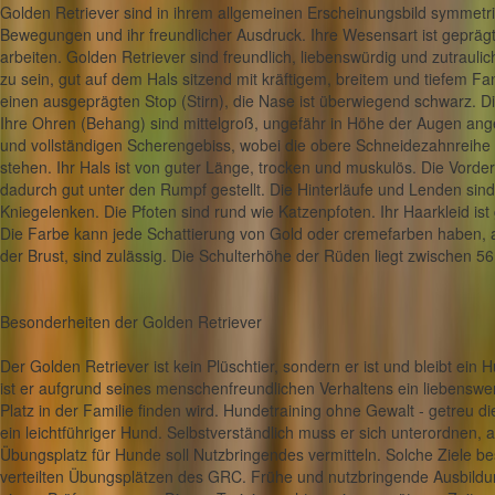
Golden Retriever sind in ihrem allgemeinen Erscheinungsbild symmetris
Bewegungen und ihr freundlicher Ausdruck. Ihre Wesensart ist geprägt 
arbeiten. Golden Retriever sind freundlich, liebenswürdig und zutrau
zu sein, gut auf dem Hals sitzend mit kräftigem, breitem und tiefem 
einen ausgeprägten Stop (Stirn), die Nase ist überwiegend schwarz. D
Ihre Ohren (Behang) sind mittelgroß, ungefähr in Höhe der Augen ange
und vollständigen Scherengebiss, wobei die obere Schneidezahnreihe 
stehen. Ihr Hals ist von guter Länge, trocken und muskulös. Die Vorde
dadurch gut unter den Rumpf gestellt. Die Hinterläufe und Lenden sind
Kniegelenken. Die Pfoten sind rund wie Katzenpfoten. Ihr Haarkleid ist
Die Farbe kann jede Schattierung von Gold oder cremefarben haben, a
der Brust, sind zulässig. Die Schulterhöhe der Rüden liegt zwischen 
Besonderheiten der Golden Retriever
Der Golden Retriever ist kein Plüschtier, sondern er ist und bleibt e
ist er aufgrund seines menschenfreundlichen Verhaltens ein liebensw
Platz in der Familie finden wird. Hundetraining ohne Gewalt - getreu 
ein leichtführiger Hund. Selbstverständlich muss er sich unterordnen
Übungsplatz für Hunde soll Nutzbringendes vermitteln. Solche Ziele b
verteilten Übungsplätzen des GRC. Frühe und nutzbringende Ausbildun