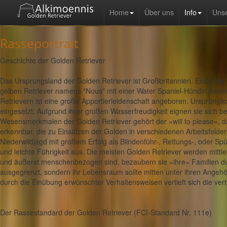
Home
Über uns
Info
Uns
Rasseportrait
Geschichte der Golden Retriever
Das Ursprungsland der Golden Retriever ist Großbritannien. Ende des
gelben Retriever namens "Nous" mit einer Water Spaniel-Hündin namen
Retrievern ist eine große Apportierleidenschaft angeboren. Ursprüngl
eingesetzt. Aufgrund ihrer großen Wasserfreudigkeit eignen sie sich 
Wesensmerkmalen der Golden Retriever gehört der »will to please«, d
erkennbar, die zu Einsätzen der Golden in verschiedenen Arbeitsfeldern
Niederwildjagd mit großem Erfolg als Blindenführ-, Rettungs-, oder Spü
und leichte Führigkeit aus. Die meisten Golden Retriever werden mittle
und äußerst menschenbezogen sind, bezaubern sie »ihre« Familien du
ausgegrenzt, sondern ihr Lebensraum sollte mitten unter ihren Angehör
durch die Einübung erwünschter Verhaltensweisen vertieft sich die ver
Der Rassestandard der Golden Retriever (FCI-Standard Nr. 111e)